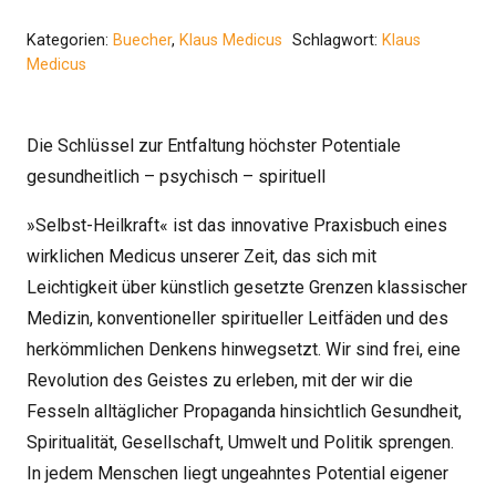
Wie
aus
Kategorien:
Buecher
,
Klaus Medicus
Schlagwort:
Klaus
Medicus
Bewusstsein
Realität
wird
Die Schlüssel zur Entfaltung höchster Potentiale
Menge
gesundheitlich – psychisch – spirituell
»Selbst-Heilkraft« ist das innovative Praxisbuch eines
wirklichen Medicus unserer Zeit, das sich mit
Leichtigkeit über künstlich gesetzte Grenzen klassischer
Medizin, konventioneller spiritueller Leitfäden und des
herkömmlichen Denkens hinwegsetzt. Wir sind frei, eine
Revolution des Geistes zu erleben, mit der wir die
Fesseln alltäglicher Propaganda hinsichtlich Gesundheit,
Spiritualität, Gesellschaft, Umwelt und Politik sprengen.
In jedem Menschen liegt ungeahntes Potential eigener