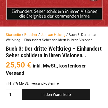
Startseite
/
Buecher
/
Jan van Helsing
/ Buch 3: Der dritte
Weltkrieg – Einhundert Seher schildern in ihren Visionen…
Buch 3: Der dritte Weltkrieg – Einhundert
Seher schildern in ihren Visionen…
25,50
€
inkl. MwSt., kostenloser
Versand
inkl. 7 % MwSt.
, versandkostenfrei
Buch
In den Warenkorb
3:
Der