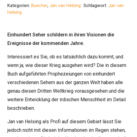
dritte
Kategorien:
Buecher
,
Jan van Helsing
Schlagwort:
Jan van
Helsing
Weltkrieg
-
Einhundert
Einhundert Seher schildern in ihren Visionen die
Seher
Ereignisse der kommenden Jahre.
schildern
Interessiert es Sie, ob es tatsächlich dazu kommt, und
in
wenn ja, wie dieser Krieg ausgehen wird? Die in diesem
ihren
Buch aufgeführten Prophezeiungen von einhundert
Visionen...
verschiedenen Sehern aus der ganzen Welt haben alle
Menge
genau diesen Dritten Weltkrieg vorausgesehen und die
weitere Entwicklung der irdischen Menschheit im Detail
beschrieben.
Jan van Helsing als Profi auf diesem Gebiet lässt Sie
jedoch nicht mit diesen Informationen im Regen stehen,